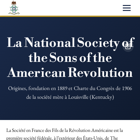
La National Society of
the Sons of the
American Revolution
Origines, fondation en 1889 et Charte du Congrès de 1906
de la société mère à Louisville (Kentucky)
La Société en France des Fils de la Révolution Américaine est la
première société fédérale, à l’extérieur des États-Unis, de The