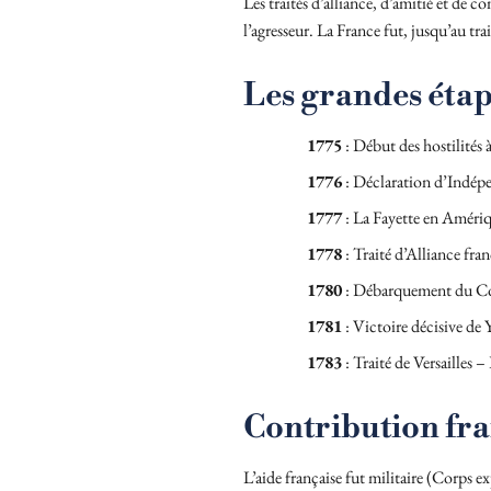
Les traités d’alliance, d’amitié et de
l’agresseur. La France fut, jusqu’au tr
Les grandes éta
1775
: Début des hostilités
1776
: Déclaration d’Indépen
1777
: La Fayette en Amériqu
1778
: Traité d’Alliance fra
1780
: Débarquement du Co
1781
: Victoire décisive de
1783
: Traité de Versailles 
Contribution fra
L’aide française fut militaire (Corps 