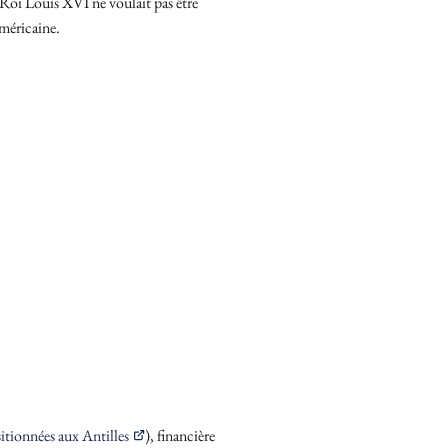
 Roi Louis XVI ne voulait pas être
américaine.
itionnées aux Antilles
), financière