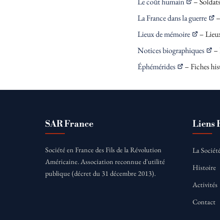
Le coût humain
– Soldats
La France dans la guerre
–
Lieux de mémoire
– Lieu
Notices biographiques
– 
Éphémérides
– Fiches his
SAR France
Liens 
Société en France des Fils de la Révolution
La Sociét
Américaine. Association reconnue d'utilité
Histoire
publique (décret du 31 décembre 2013).
Activités
Contact