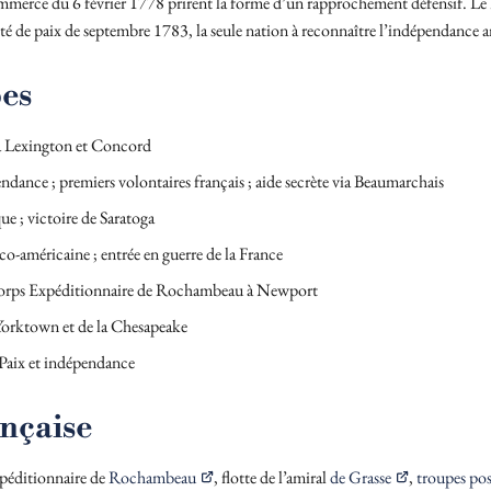
 commerce du 6 février 1778 prirent la forme d’un rapprochement défensif. Le
aité de paix de septembre 1783, la seule nation à reconnaître l’indépendance 
pes
 à Lexington et Concord
dance ; premiers volontaires français ; aide secrète via Beaumarchais
e ; victoire de Saratoga
nco-américaine ; entrée en guerre de la France
rps Expéditionnaire de Rochambeau à Newport
 Yorktown et de la Chesapeake
– Paix et indépendance
nçaise
expéditionnaire de
Rochambeau
, flotte de l’amiral
de Grasse
,
troupes pos